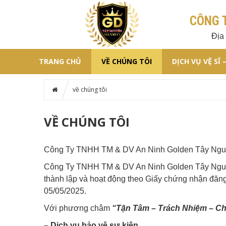
CÔNG 
Địa
TRANG CHỦ
VỀ CHÚNG TÔI
DỊCH VỤ VỆ SĨ 
về chúng tôi
VỀ CHÚNG TÔI
Công Ty TNHH TM & DV An Ninh Golden Tây Nguyên
Công Ty TNHH TM & DV An Ninh Golden Tây Nguyên
thành lập và hoạt động theo Giấy chứng nhận đăn
05/05/2025.
Với phương châm
“Tận Tâm – Trách Nhiệm – Ch
– Dịch vụ bảo vệ sự kiện