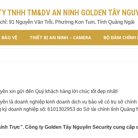
TY TNHH TM&DV AN NINH GOLDEN TÂY NGU
 chỉ: 91 Nguyễn Văn Trỗi, Phường Kon Tum, Tỉnh Quảng Ngãi
– BẢO VỆ
THIẾT BỊ AN NINH – CAMERA
BỘ ĐÀM CHÍNH
 xin gửi đến Quý khách hàng lời chúc tốt đẹp nhất!
 là doanh nghiệp kinh doanh dịch vụ bảo vệ có trụ sở chính
g ký doanh nghiệp số: 6101302953 do Sở tài chính tỉnh Quảng 
ính Trực”
,
Công ty
Golden Tây Nguyên Security cung cấp c