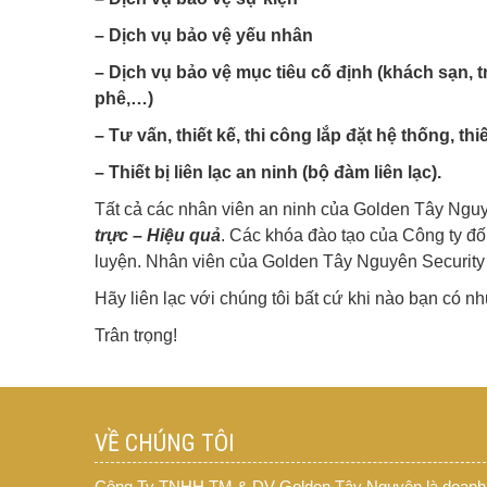
– Dịch vụ bảo vệ yếu nhân
– Dịch vụ bảo vệ mục tiêu cố định (khách sạn, 
phê,…)
– Tư vấn, thiết kế, thi công lắp đặt hệ thống, th
– Thiết bị liên lạc an ninh (bộ đàm liên lạc).
Tất cả các nhân viên an ninh của Golden Tây Ngu
trực – Hiệu quả
. Các khóa đào tạo của Công ty đố
luyện. Nhân viên của Golden Tây Nguyên Security 
Hãy liên lạc với chúng tôi bất cứ khi nào bạn có 
Trân trọng!
VỀ CHÚNG TÔI
Công Ty TNHH TM & DV Golden Tây Nguyên là doanh