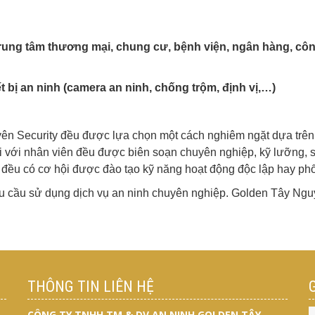
trung tâm thương mại, chung cư, bệnh viện, ngân hàng, công
iết bị an ninh (camera an ninh, chống trộm, định vị,…)
yên Security đều được lựa chọn một cách nghiêm ngặt dựa trê
i với nhân viên đều được biên soạn chuyên nghiệp, kỹ lưỡng, s
đều có cơ hội được đào tạo kỹ năng hoạt động độc lập hay phố
nhu cầu sử dụng dịch vụ an ninh chuyên nghiệp. Golden Tây Ngu
THÔNG TIN LIÊN HỆ
CÔNG TY TNHH TM & DV AN NINH GOLDEN TÂY